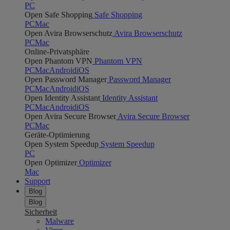
PC
Open Safe Shopping
Safe Shopping
PC
Mac
Open Avira Browserschutz
Avira Browserschutz
PC
Mac
Online-Privatsphäre
Open Phantom VPN
Phantom VPN
PC
Mac
Android
iOS
Open Password Manager
Password Manager
PC
Mac
Android
iOS
Open Identity Assistant
Identity Assistant
PC
Mac
Android
iOS
Open Avira Secure Browser
Avira Secure Browser
PC
Mac
Geräte-Optimierung
Open System Speedup
System Speedup
PC
Open Optimizer
Optimizer
Mac
Support
Blog
Blog
Sicherheit
Malware