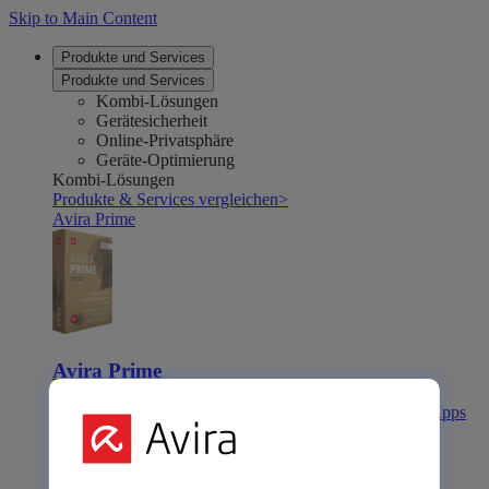
Skip to Main Content
Produkte und Services
Produkte und Services
Kombi-Lösungen
Gerätesicherheit
Online-Privatsphäre
Geräte-Optimierung
Kombi-Lösungen
Produkte & Services vergleichen
>
Avira Prime
Avira Prime
Die umfassende Lösung mit vielen Premium-Tools & -Apps
Avira Internet Security