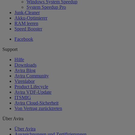
Windows System Speedup
System Speedup Pro
Junk-Cleaner
Akku-Optimierer
RAM leeren
Speed Booster
Facebook
Support
Hilfe
Downloads
Avira Blog
Avira Community
Virenlabor
Product Lifecycle
Avira VDF-Update
ITSMIG
Avira Cloud-Sicherheit
Von Vertrag zurücktreten
Über Avira
Über Avira
Auszeichnungen und Zertifizierungen