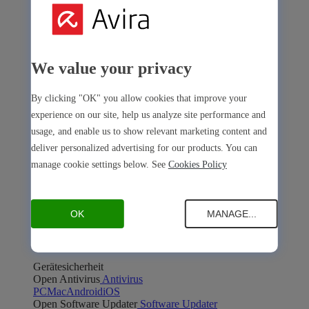
We value your privacy
Avira Internet Security
Die 3-in-1-Lösung mit mehreren Premium-Tools
By clicking "OK" you allow cookies that improve your
experience on our site, help us analyze site performance and
Avira Free Security
usage, and enable us to show relevant marketing content and
deliver personalized advertising for our products. You can
manage cookie settings below. See
Cookies Policy
OK
MANAGE...
Avira Free Security
Die kostenlose All-in-One-Lösung mit allen Basis-Tools
Gerätesicherheit
Open Antivirus
Antivirus
PC
Mac
Android
iOS
Open Software Updater
Software Updater