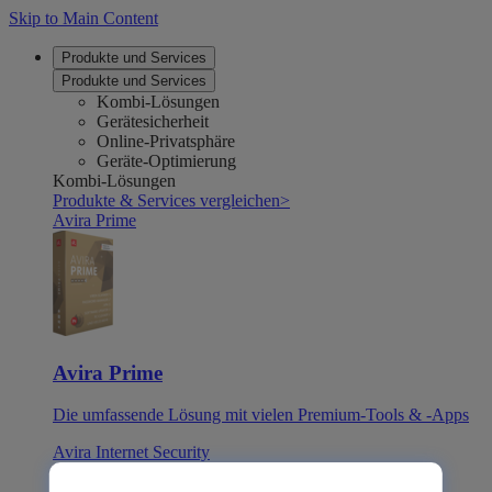
Skip to Main Content
Produkte und Services
Produkte und Services
Kombi-Lösungen
Gerätesicherheit
Online-Privatsphäre
Geräte-Optimierung
Kombi-Lösungen
Produkte & Services vergleichen
>
Avira Prime
Avira Prime
Die umfassende Lösung mit vielen Premium-Tools & -Apps
Avira Internet Security