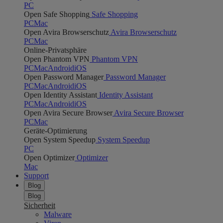
PC
Open Safe Shopping
Safe Shopping
PC
Mac
Open Avira Browserschutz
Avira Browserschutz
PC
Mac
Online-Privatsphäre
Open Phantom VPN
Phantom VPN
PC
Mac
Android
iOS
Open Password Manager
Password Manager
PC
Mac
Android
iOS
Open Identity Assistant
Identity Assistant
PC
Mac
Android
iOS
Open Avira Secure Browser
Avira Secure Browser
PC
Mac
Geräte-Optimierung
Open System Speedup
System Speedup
PC
Open Optimizer
Optimizer
Mac
Support
Blog
Blog
Sicherheit
Malware