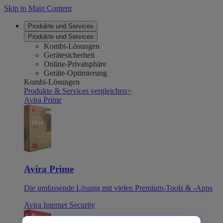
Skip to Main Content
Produkte und Services
Produkte und Services
Kombi-Lösungen
Gerätesicherheit
Online-Privatsphäre
Geräte-Optimierung
Kombi-Lösungen
Produkte & Services vergleichen
>
Avira Prime
Avira Prime
Die umfassende Lösung mit vielen Premium-Tools & -Apps
Avira Internet Security