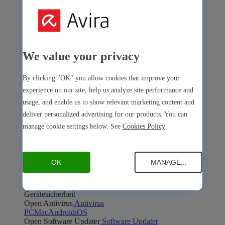
Avira Internet Security
We value your privacy
Die 3-in-1-Lösung mit mehreren Premium-Tools
By clicking "OK" you allow cookies that improve your
Avira Free Security
experience on our site, help us analyze site performance and
usage, and enable us to show relevant marketing content and
deliver personalized advertising for our products. You can
manage cookie settings below. See
Cookies Policy
Avira Free Security
OK
MANAGE...
Die kostenlose All-in-One-Lösung mit allen Basis-Tools
Gerätesicherheit
Open Antivirus
Antivirus
PC
Mac
Android
iOS
Open Software Updater
Software Updater